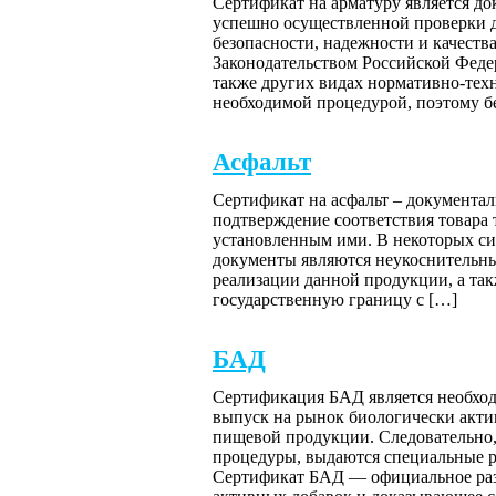
Сертификат на арматуру является д
успешно осуществленной проверки д
безопасности, надежности и качест
Законодательством Российской Федер
также других видах нормативно-тех
необходимой процедурой, поэтому б
Асфальт
Сертификат на асфальт – документал
подтверждение соответствия товара
установленным ими. В некоторых си
документы являются неукоснительны
реализации данной продукции, а так
государственную границу с […]
БАД
Сертификация БАД является необход
выпуск на рынок биологически актив
пищевой продукции. Следовательно
процедуры, выдаются специальные 
Сертификат БАД — официальное раз