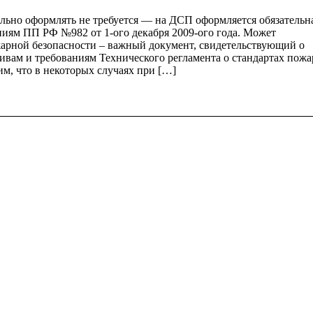
льно оформлять не требуется — на ДСП оформляется обязательн
ниям ПП РФ №982 от 1-ого декабря 2009-ого года. Может
жарной безопасности – важный документ, свидетельствующий o
ивам и требованиям Технического регламента o стандартах пож
им, что в некоторых случаях при […]
© Сертификационный центр ЕАСэ
Политика конфиденциальности
Пол