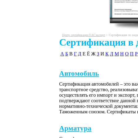
Центр сертификации ЕАСэксперт
>
Сертификация по вид
Сертификация в 
А
Б
В
Г
Д
Е Ё Ж
З
И
К
Л
М
Н
О
П
Р
Автомобиль
Сертификация автомобилей – это ва
транспортное средство, реализовыват
осуществлять его импорт и экспорт,
подтверждают соответствие данной
нормативно-технической документац
Таможенным союзом. Сертификаты н
Арматура