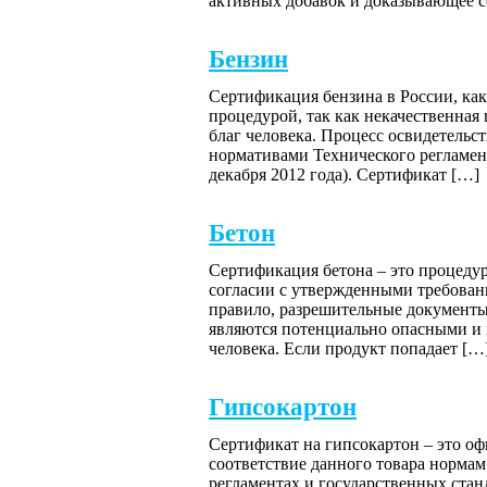
активных добавок и доказывающее 
Бензин
Сертификация бензина в России, как
процедурой, так как некачественная
благ человека. Процесс освидетельс
нормативами Технического регламент
декабря 2012 года). Сертификат […]
Бетон
Сертификация бетона – это процедур
согласии с утвержденными требован
правило, разрешительные документы 
являются потенциально опасными и м
человека. Если продукт попадает […
Гипсокартон
Сертификат на гипсокартон – это о
соответствие данного товара нормам
регламентах и государственных стан