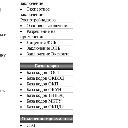
заключение
Экспертное
]
заключение
Роспотребнадзора
Озоновое заключение
Разрешение на
ам и
применение
Лицензия ФСБ
Заключение ЭПБ
Заключение Эксконта
вку
Базы кодов
База кодов ГОСТ
База кодов ОКВЭД
База кодов ОКП
База кодов ОКУН
та.
База кодов ТНВЭД
База кодов МКТУ
База кодов ОКПД2
Отмененные документы
СЭЗ