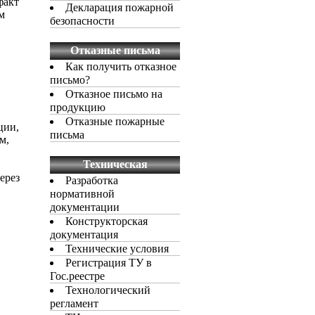
факт
Декларация пожарной
м
безопасности
Отказные письма
Как получить отказное
письмо?
Отказное письмо на
продукцию
Отказные пожарные
ции,
письма
м,
Техническая
документация
ерез
Разработка
нормативной
документации
Конструкторская
документация
Технические условия
Регистрация ТУ в
Гос.реестре
Технологический
регламент