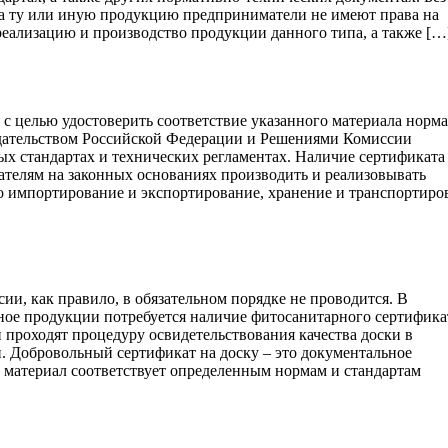
на ту или иную продукцию предприниматели не имеют права на
реализацию и производство продукции данного типа, а также […
с целью удостоверить соответствие указанного материала норм
дательством Российской Федерации и Решениями Комиссии
ых стандартах и технических регламентах. Наличие сертификата
ателям на законных основаниях производить и реализовывать
го импортирование и экспортирование, хранение и транспортиро
ии, как правило, в обязательном порядке не проводится. В
ное продукции потребуется наличие фитосанитарного сертифика
проходят процедуру освидетельствования качества доски в
. Добровольный сертификат на доску – это документальное
 материал соответствует определенным нормам и стандартам