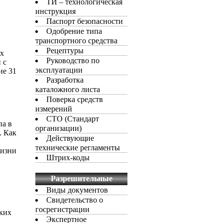
ТИ – технологическая
инструкция
Паспорт безопасности
Одобрение типа
транспортного средства
Рецептуры
ых
Руководство по
 с
эксплуатации
ие 31
Разработка
каталожного листа
Поверка средств
измерений
СТО (Стандарт
па в
организации)
. Как
Действующие
технические регламенты
жизни
Штрих-коды
Разрешительные
документы
Виды документов
Свидетельство о
госрегистрации
ских
Экспертное