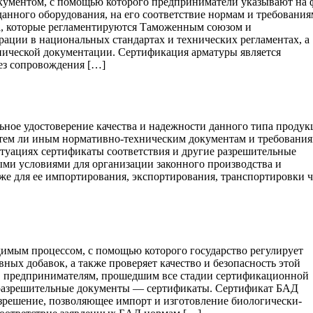
окументом, с помощью которого предприниматели указывают на 
анного оборудования, на его соответствие нормам и требования
ва, которые регламентируются Таможенным союзом и
ации в национальных стандартах и технических регламентах, а
нической документации. Сертификация арматуры является
ез сопровождения […]
ьное удостоверение качества и надежности данного типа продук
 тем ли иным нормативно-техническим документам и требования
туациях сертификаты соответствия и другие разрешительные
ми условиями для организации законного производства и
же для ее импортирования, экспортирования, транспортировки ч
имым процессом, с помощью которого государство регулирует
ных добавок, а также проверяет качество и безопасность этой
, предпринимателям, прошедшим все стадии сертификационной
разрешительные документы — сертификаты. Сертификат БАД
решение, позволяющее импорт и изготовление биологически-