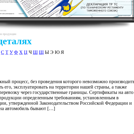
ам продукции
деталях
С
Т
У
Ф
Х
Ц
Ч
Ш
Щ
Ы Э Ю Я
жный процесс, без проведения которого невозможно производит
ь его, эксплуатировать на территории нашей страны, а также
 перевозку через государственные границы. Сертификаты на авто
 продукции определенным требованиям, установленным в
ии, утвержденной Законодательством Российской Федерации и
а автомобиль бывают […]