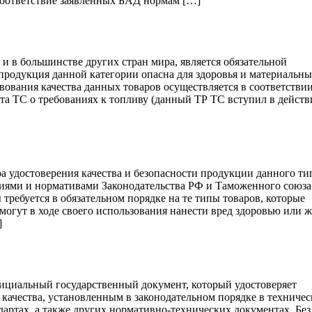
соответствие заявленных БАД нормам […]
 и в большинстве других стран мира, является обязательной
 продукция данной категории опасна для здоровья и материальн
твования качества данных товаров осуществляется в соответствии
а ТС о требованиях к топливу (данный ТР ТС вступил в действ
а удостоверения качества и безопасности продукции данного ти
иями и нормативами Законодательства РФ и Таможенного союза
требуется в обязательном порядке на те типы товаров, которые
огут в ходе своего использования нанести вред здоровью или 
]
фициальный государственный документ, который удостоверяет
 качества, установленным в законодательном порядке в техниче
дартах, а также других нормативно-технических документах. Без