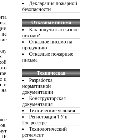
Декларация пожарной
безопасности
нта
Отказные письма
юза
ции
Как получить отказное
 не
письмо?
ние
Отказное письмо на
продукцию
жду
Отказные пожарные
х –
письма
рой
это
Техническая
тов
документация
е и
Разработка
и в
нормативной
 на
документации
Конструкторская
документация
Технические условия
Регистрация ТУ в
лее
Гос.реестре
ов.
Технологический
мут
регламент
 ТР