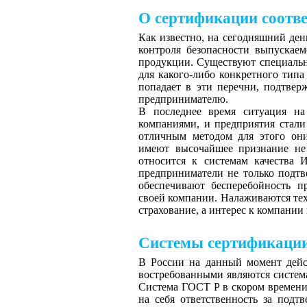
О сертификации соотве
Как известно, на сегодняшний ден
контроля безопасности выпускае
продукции. Существуют специальн
для какого-либо конкретного типа 
попадает в эти перечни, подтве
предпринимателю.
В последнее время ситуация на
компаниями, и предприятия стал
отличным методом для этого он
имеют высочайшее признание не 
относится к системам качеств
предприниматели не только подтв
обеспечивают бесперебойность п
своей компании. Налаживаются те
страхование, а интерес к компании 
Системы сертификаци
В России на данный момент дейс
востребованными являются система
Система ГОСТ Р в скором времени
на себя ответственность за подт