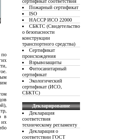
сертификат соответствия
Пожарный сертификат
ISO
HACCP ИСО 22000
СБКТС (Свидетельство
о безопасности
конструкции
транспортного средства)
Сертификат
 по
происхождения
гих
Взрывозащиты
ти,
Фитосанитарный
ое.
сертификат
ным
Экологический
шим
сертификат (ИСО,
СБКТС)
том
цов
й),
Декларирование
тр,
Декларация
ю в
соответствия
 их
техническому регламенту
ибо
Декларация о
соответствии ГОСТ