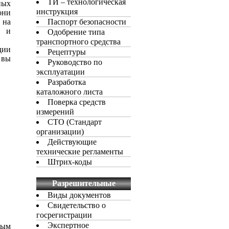
ТИ – технологическая
ных
инструкция
они
 на
Паспорт безопасности
и и
Одобрение типа
транспортного средства
дии
Рецептуры
 вы
Руководство по
эксплуатации
Разработка
каталожного листа
Поверка средств
измерений
СТО (Стандарт
организации)
Действующие
технические регламенты
Штрих-коды
Разрешительные
документы
Виды документов
Свидетельство о
госрегистрации
Экспертное
ным