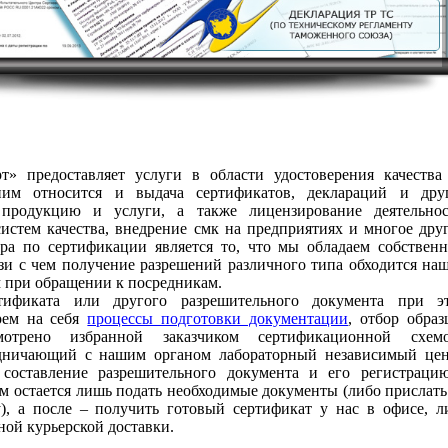
» предоставляет услуги в области удостоверения качества
им относится и выдача сертификатов, деклараций и дру
продукцию и услуги, а также лицензирование деятельнос
систем качества, внедрение смк на предприятиях и многое друг
а по сертификации является то, что мы обладаем собствен
зи с чем получение разрешений различного типа обходится на
м при обращении к посредникам.
тификата или другого разрешительного документа при э
рем на себя
процессы подготовки документации
, отбор образ
отрено избранной заказчиком сертификационной схемо
удничающий с нашим органом лабораторный независимый цен
 составление разрешительного документа и его регистраци
ам остается лишь подать необходимые документы (либо прислать
), а после – получить готовый сертификат у нас в офисе, л
ной курьерской доставки.