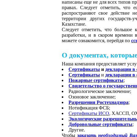
написаны еще не для всех типов п
правах. Следует отметить, что 
распространяют свое действие н
территории других государств-
Казахстане.
Следует отметить, что большое 
разработки, и в скором времени
можете ознакомится, перейдя по
сс
О документах, которы
Наша компания предоставляет усл
Сертификаты
и
декларации в
Сертификаты
и
декларации в
Пожарные сертификаты
;
Свидетельство о государствен
Радиологическое заключение;
Озоновое заключение;
Разрешения Ростехнадзора
;
Нотификация ФСБ;
Сертификаты ИСО
, ХАССП, О
Экологические разрешительн
Добровольные сертификаты
;
Другие.
Чтобы
заказать необходимый Ва