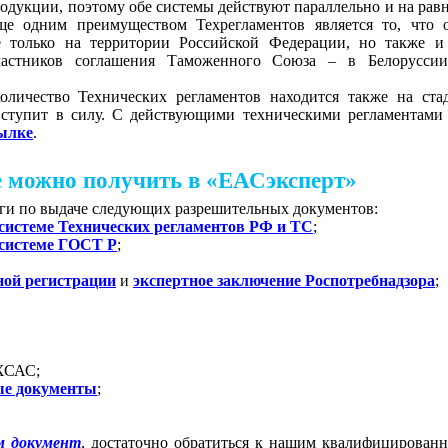
родукции, поэтому обе системы действуют параллельно и на рав
еще одним преимуществом Техрегламентов является то, что 
е только на территории Российской Федерации, но также и
участников соглашения Таможенного Союза – в Белорусси
количество Технических регламентов находится также на ста
 вступит в силу. С действующими техническими регламентами
ылке
.
е можно получить в «ЕАСэксперт»
уги по выдаче следующих разрешительных документов:
 системе Технических регламентов РФ и ТС
;
 системе ГОСТ Р
;
ной регистрации
и
экспертное заключение Роспотребнадзора
;
ХСАС;
ые документы
;
м документ
, достаточно обратиться к нашим квалифицирован