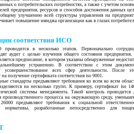
анных о потребительских потребностях, а также с учетом основ
елей предприятия, ресурсов и способов достижения данных цел
общему улучшению всей структуры управления на предприят
ечивает повышение имиджа организации как в глазах потребител
ации соответствия ИСО
 проводится в несколько этапов. Первоначально сотрудн
дят аудит с целью изучения общего состояния предприятия.
вляется предписание, в котором указаны обнаруженные недостат
альнейшему устранению. В соответствии с этим докумен
т усовершенствование всех сфер деятельности. После эт
 на получение сертификата соответствия iso 9001.
дные стандарты предъявляют требования ко всем ко всем облас
азделяются на несколько групп. К примеру, сертификат iso 14
огической системы менеджмента. Такой контроль проводится 
я производственного процесса на окружающую среду, уменьше
6000 предъявляют требования к социальной ответственно
е нормативы, разработанные непосредственно для пище
Т