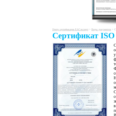
Центр сертификации ЕАСэксперт
>
Виды документов
> С
Сертификат ISO
С
о
у
т
Ф
с
Н
м
С
с
з
п
В