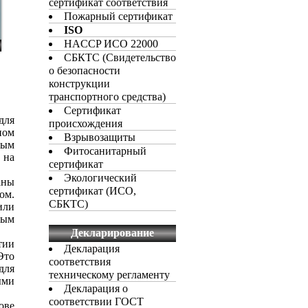
сертификат соответствия
Пожарный сертификат
ISO
HACCP ИСО 22000
СБКТС (Свидетельство
о безопасности
конструкции
транспортного средства)
Сертификат
для
происхождения
ном
Взрывозащиты
вым
Фитосанитарный
 на
сертификат
Экологический
аны
сертификат (ИСО,
ом.
СБКТС)
или
ным
Декларирование
тии
Декларация
Это
соответствия
для
техническому регламенту
ыми
Декларация о
соответствии ГОСТ
ове