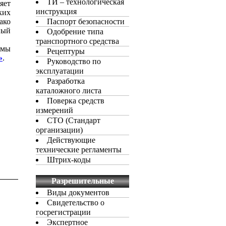
ТИ – технологическая
яет
инструкция
ких
ако
Паспорт безопасности
ный
Одобрение типа
транспортного средства
емы
Рецептуры
»
.
Руководство по
эксплуатации
Разработка
каталожного листа
Поверка средств
измерений
СТО (Стандарт
организации)
Действующие
технические регламенты
Штрих-коды
Разрешительные
документы
Виды документов
Свидетельство о
госрегистрации
Экспертное