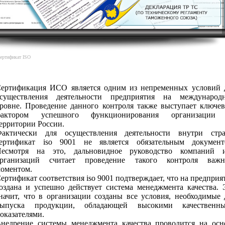
ертификат ISO
ертификация ИСО является одним из непременных условий 
существления деятельности предприятия на международ
ровне. Проведение данного контроля также выступает ключе
фактором успешного функционирования организации
ерритории России.
актически для осуществления деятельности внутри стр
ертификат iso 9001 не является обязательным документ
есмотря на это, дальновидное руководство компаний 
организаций считает проведение такого контроля важ
оментом.
ертификат соответствия iso 9001 подтверждает, что на предприя
оздана и успешно действует система менеджмента качества. 
начит, что в организации созданы все условия, необходимые 
выпуска продукции, обладающей высокими качественн
оказателями.
недрение системы менеджмента качества проводится на осн