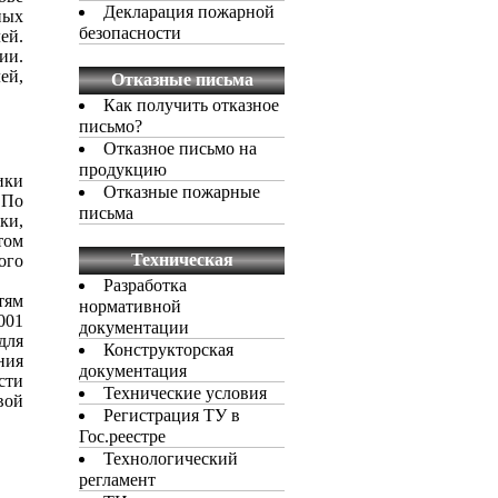
Декларация пожарной
ных
безопасности
ей.
ии.
ей,
Отказные письма
Как получить отказное
письмо?
Отказное письмо на
продукцию
ики
Отказные пожарные
 По
письма
ки,
том
Техническая
ого
документация
Разработка
тям
нормативной
001
документации
для
Конструкторская
ния
документация
сти
Технические условия
вой
Регистрация ТУ в
Гос.реестре
Технологический
регламент