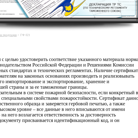
ам продукции
> ГФ 021
 с целью удостоверить соответствие указанного материала норм
онодательством Российской Федерации и Решениями Комиссии
ных стандартах и технических регламентах. Наличие сертификат
мателям на законных основаниях производить и реализовывать
его импортирование и экспортирование, хранение и
шей страны и за ее таможенные границы.
язательным в системе пожарной безопасности, если конкретный 
т специальными свойствами пожаростойкости. Сертификат данн
рственного образца и заверяется гербовой печатью, а также
высоком уровне – все данные в него вписываются от имени
на него возлагается ответственность за достоверность
документу присваивается идентификационный код, и он