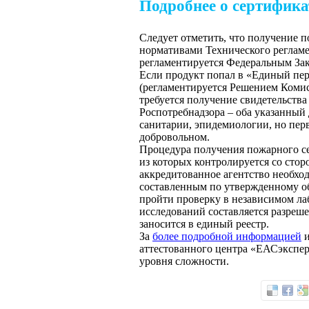
Подробнее о сертифика
Следует отметить, что получение п
нормативами Технического регламе
регламентируется Федеральным Зак
Если продукт попал в «Единый пер
(регламентируется Решением Комис
требуется получение свидетельства
Роспотребнадзора – оба указанный 
санитарии, эпидемиологии, но перв
добровольном.
Процедура получения пожарного се
из которых контролируется со сторо
аккредитованное агентство необхо
составленным по утвержденному об
пройти проверку в независимом ла
исследований составляется разреш
заносится в единый реестр.
За
более подробной информацией
и
аттестованного центра «ЕАСэкспер
уровня сложности.