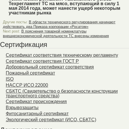
Техрегламент ТС на мясо, вступающий в силу 1
мая 2014 года, может нанести ущерб некоторым
участникам рынка
Другие посты:
В области технического регулирования начинают
действовать два Приказа корпорации «Росатом»
Next post:
В пояснения товарной номенклатуры
внешнеэкономической деятельности ТС внесены изменения
Сертификация
Сертификат соответствия техническому регламенту
Сертификат соответствия ГОСТ Р
Добровольный сертификат соответствия
Пожарный сертификат
ISO
HACCP ИСО 22000
СБКТС (Свидетельство о безопасности конструкции
транспортного средства)
Сертификат происхождения
Взрывозащиты
Фитосанитарный сертификат
Экологический сертификат (ИСО, СБКТС)