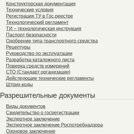
Конструкторская документация
Технические условия
Регистрация ТУ в Гос.реестре
Технологический регламент
ТИ – технологическая инструкция
Паспорт безопасности
Одобрение типа транспортного средства
Рецептуры
Руководство по эксплуатации
Разработка каталожного листа
Поверка средств измерений
СТО (Стандарт организации)
Действующие технические регламенты
Штрих-коды
Разрешительные документы
Виды документов
Свидетельство о госрегистрации
Экспертное заключение
Экспертное заключение Роспотребнадзора
Озоновое заключение