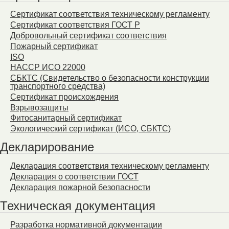
Сертификат соответствия техническому регламенту
Сертификат соответствия ГОСТ Р
Добровольный сертификат соответствия
Пожарный сертификат
ISO
HACCP ИСО 22000
СБКТС (Свидетельство о безопасности конструкции
транспортного средства)
Сертификат происхождения
Взрывозащиты
Фитосанитарный сертификат
Экологический сертификат (ИСО, СБКТС)
Декларирование
Декларация соответствия техническому регламенту
Декларация о соответствии ГОСТ
Декларация пожарной безопасности
Техническая документация
Разработка нормативной документации