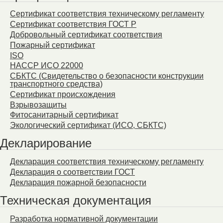
Сертификат соответствия техническому регламенту
Сертификат соответствия ГОСТ Р
Добровольный сертификат соответствия
Пожарный сертификат
ISO
HACCP ИСО 22000
СБКТС (Свидетельство о безопасности конструкции
транспортного средства)
Сертификат происхождения
Взрывозащиты
Фитосанитарный сертификат
Экологический сертификат (ИСО, СБКТС)
Декларирование
Декларация соответствия техническому регламенту
Декларация о соответствии ГОСТ
Декларация пожарной безопасности
Техническая документация
Разработка нормативной документации