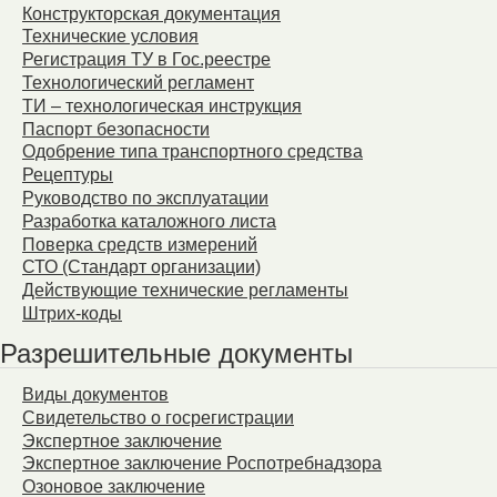
Конструкторская документация
Технические условия
Регистрация ТУ в Гос.реестре
Технологический регламент
ТИ – технологическая инструкция
Паспорт безопасности
Одобрение типа транспортного средства
Рецептуры
Руководство по эксплуатации
Разработка каталожного листа
Поверка средств измерений
СТО (Стандарт организации)
Действующие технические регламенты
Штрих-коды
Разрешительные документы
Виды документов
Свидетельство о госрегистрации
Экспертное заключение
Экспертное заключение Роспотребнадзора
Озоновое заключение